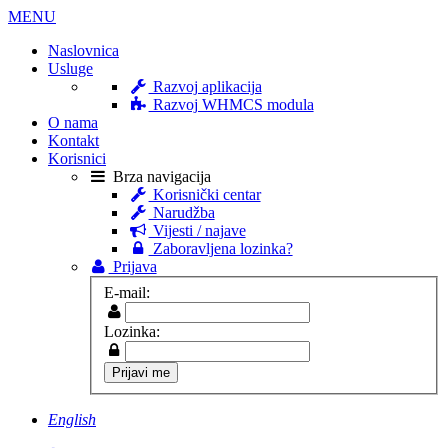
MENU
Naslovnica
Usluge
Razvoj aplikacija
Razvoj WHMCS modula
O nama
Kontakt
Korisnici
Brza navigacija
Korisnički centar
Narudžba
Vijesti / najave
Zaboravljena lozinka?
Prijava
E-mail:
Lozinka:
English