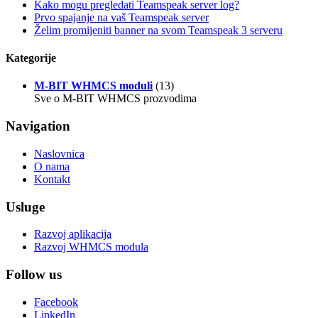
Kako mogu pregledati Teamspeak server log?
Prvo spajanje na vaš Teamspeak server
Želim promijeniti banner na svom Teamspeak 3 serveru
Kategorije
M-BIT WHMCS moduli
(13)
Sve o M-BIT WHMCS prozvodima
Navigation
Naslovnica
O nama
Kontakt
Usluge
Razvoj aplikacija
Razvoj WHMCS modula
Follow us
Facebook
LinkedIn