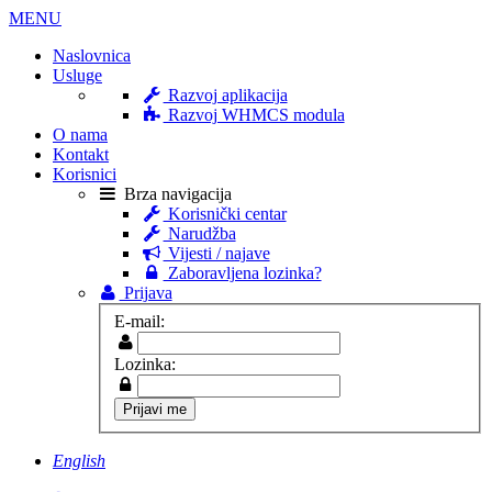
MENU
Naslovnica
Usluge
Razvoj aplikacija
Razvoj WHMCS modula
O nama
Kontakt
Korisnici
Brza navigacija
Korisnički centar
Narudžba
Vijesti / najave
Zaboravljena lozinka?
Prijava
E-mail:
Lozinka:
English