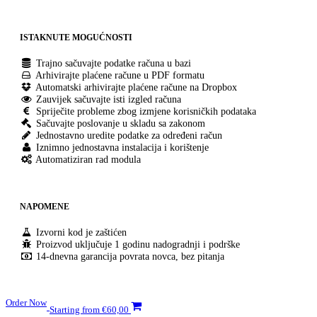
ISTAKNUTE MOGUĆNOSTI
Trajno sačuvajte podatke računa u bazi
Arhivirajte plaćene račune u PDF formatu
Automatski arhivirajte plaćene račune na Dropbox
Zauvijek sačuvajte isti izgled računa
Spriječite probleme zbog izmjene korisničkih podataka
Sačuvajte poslovanje u skladu sa zakonom
Jednostavno uredite podatke za određeni račun
Iznimno jednostavna instalacija i korištenje
Automatiziran rad modula
NAPOMENE
Izvorni kod je zaštićen
Proizvod uključuje 1 godinu nadogradnji i podrške
14-dnevna garancija povrata novca, bez pitanja
Order Now
Starting from €60,00