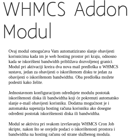
WHMCS Addon
Modul
Ovaj modul omogućava Vam automatizirano slanje obavijesti
korisnicima kada im je web hosting prostor pri kraju, odnosno
kada se iskorišteni bandwidth približava dozvoljenoj granici.
Modul pri aktivaciji kreira dva nova mail predloška u WHMCS
sustavu, jedan za obavijesti o iskorištenom disku te jedan za
obavijesti o iskorištenom bandwidthu. Oba predloška možete
podesiti kako želite.
Jednostavnom konfiguracijom određujete modulu postotak
iskorištenosti diska ili bandwidtha koji će pokrenuti automatsko
slanje e-mail obavijesti korisniku. Dodatna mogućnost je i
automatska supenzija hosting računa korisniku ako dosegne
određeni postotak iskorištenosti diska ili bandwidtha.
Modul se aktivira pri svakom izvršavanju WHMCS Cron Job
skripte, nakon što se osvježe podaci o iskorištenosti prostora i
bandwidtha na hosting računu od strane službenog modula.