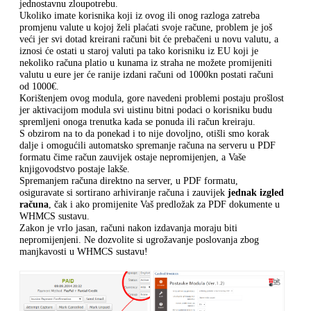
jednostavnu zloupotrebu.
Ukoliko imate korisnika koji iz ovog ili onog razloga zatreba
promjenu valute u kojoj želi plaćati svoje račune, problem je još
veći jer svi dotad kreirani računi bit će prebačeni u novu valutu, a
iznosi će ostati u staroj valuti pa tako korisniku iz EU koji je
nekoliko računa platio u kunama iz straha ne možete promijeniti
valutu u eure jer će ranije izdani računi od 1000kn postati računi
od 1000€.
Korištenjem ovog modula, gore navedeni problemi postaju prošlost
jer aktivacijom modula svi uistinu bitni podaci o korisniku budu
spremljeni onoga trenutka kada se ponuda ili račun kreiraju.
S obzirom na to da ponekad i to nije dovoljno, otišli smo korak
dalje i omogućili automatsko spremanje računa na serveru u PDF
formatu čime račun zauvijek ostaje nepromijenjen, a Vaše
knjigovodstvo postaje lakše.
Spremanjem računa direktno na server, u PDF formatu,
osiguravate si sortirano arhiviranje računa i zauvijek
jednak izgled
računa
, čak i ako promijenite Vaš predložak za PDF dokumente u
WHMCS sustavu.
Zakon je vrlo jasan, računi nakon izdavanja moraju biti
nepromijenjeni. Ne dozvolite si ugrožavanje poslovanja zbog
manjkavosti u WHMCS sustavu!