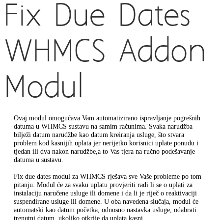
Fix Due Dates
WHMCS Addon
Modul
Ovaj modul omogućava Vam automatizirano ispravljanje pogrešnih
datuma u WHMCS sustavu na samim računima. Svaka narudžba
bilježi datum narudžbe kao datum kreiranja usluge, što stvara
problem kod kasnijih uplata jer nerijetko korisnici uplate ponudu i
tjedan ili dva nakon narudžbe,a to Vas tjera na ručno podešavanje
datuma u sustavu.
Fix due dates modul za WHMCS rješava sve Vaše probleme po tom
pitanju. Modul će za svaku uplatu provjeriti radi li se o uplati za
instalaciju naručene usluge ili domene i da li je riječ o reaktivaciji
suspendirane usluge ili domene. U oba navedena slučaja, modul će
automatski kao datum početka, odnosno nastavka usluge, odabrati
trenutni datum, ukoliko otkrije da uplata kasni.