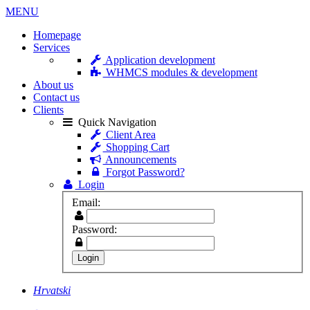
MENU
Homepage
Services
Application development
WHMCS modules & development
About us
Contact us
Clients
Quick Navigation
Client Area
Shopping Cart
Announcements
Forgot Password?
Login
Email:
Password:
Hrvatski