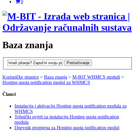
0
Baza znanja
Korisničke stranice
>
Baza znanja
>
M-BIT WHMCS moduli
>
Hosting quota notification modul za WHMCS
Članci
Instalacija i aktivacija Hosting quota notification modula za
WHMCS
Tehnički uvjeti za instalaciju Hosting quota notification
modula
Dnevnik promjena za Hosting quota notification modul