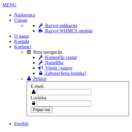
MENU
Naslovnica
Usluge
Razvoj aplikacija
Razvoj WHMCS modula
O nama
Kontakt
Korisnici
Brza navigacija
Korisnički centar
Narudžba
Vijesti / najave
Zaboravljena lozinka?
Prijava
E-mail:
Lozinka:
English